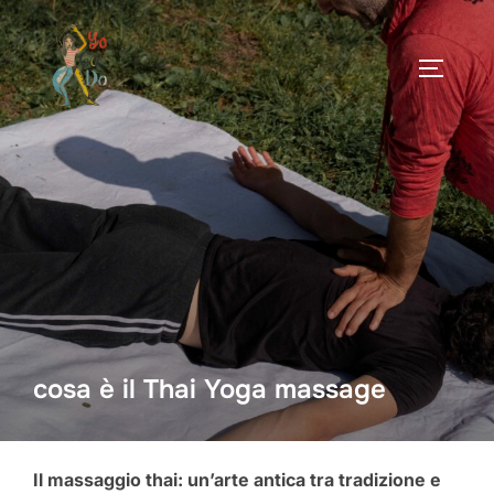
Salta
al
APRI/C
contenuto
cosa è il Thai Yoga massage
Il massaggio thai: un’arte antica tra tradizione e